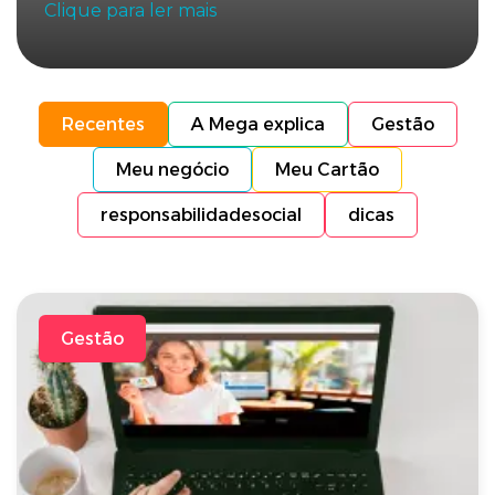
Clique para ler mais
Recentes
A Mega explica
Gestão
Meu negócio
Meu Cartão
responsabilidadesocial
dicas
Gestão