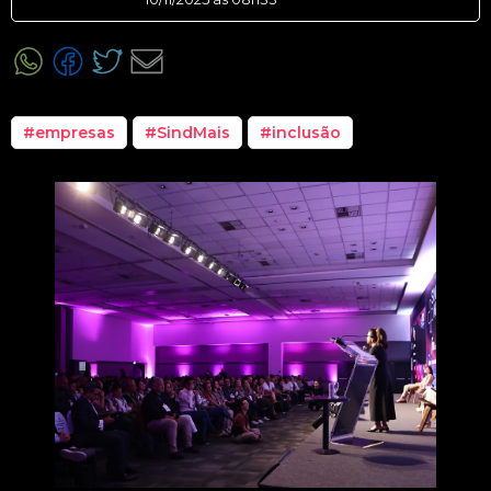
#empresas
#SindMais
#inclusão