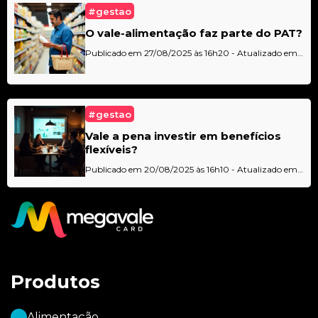
#gestao
O vale-alimentação faz parte do PAT?
Publicado em 27/08/2025 às 16h20 - Atualizado em
29/08/2025 às 08h10 - Por
Bárbara Moreira
#gestao
Vale a pena investir em benefícios
flexíveis?
Publicado em 20/08/2025 às 16h10 - Atualizado em
22/08/2025 às 17h18 - Por
Bárbara Moreira
Produtos
Alimentação